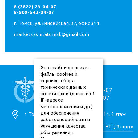
8 (3822) 23-04-07
8-909-543-04-07
г. Томск, ул.Енисейская, 37, офис 314
marketzashitatomsk@gmail.com
Этот сайт использует
файлы cookies и
сервисы сбора
технических данных
8 (909) 543-04-07
посетителей (данные об
8(3822)23-04-07
IP-адресе,
местоположении и др.)
для обеспечения
г. Томск, ул. Енисейская, 37, офис 314, 3 этаж
работоспособности и
улучшения качества
© 2026. АНО ДПО УТЦ Защита
обслуживания.