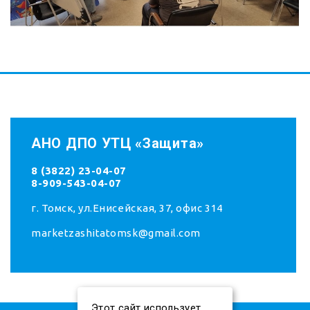
АНО ДПО УТЦ «Защита»
8 (3822) 23-04-07
8-909-543-04-07
г. Томск, ул.Енисейская, 37, офис 314
marketzashitatomsk@gmail.com
Этот сайт использует