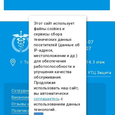
Этот сайт использует
файлы cookies и
сервисы сбора
технических данных
8 (909) 543-04-07
посетителей (данные об
8(3822)23-04-07
IP-адресе,
местоположении и др.)
для обеспечения
г. Томск, ул. Енисейская, 37, офис 314, 3 этаж
работоспособности и
улучшения качества
© 2026. АНО ДПО УТЦ Защита
обслуживания.
Продолжая
использовать наш сайт,
Сотрудничество и партнеры
вы автоматически
Вакансии
соглашаетесь
с
Отзывы и благодарственные письма
использованием данных
технологий..
Политика конфиденциальности