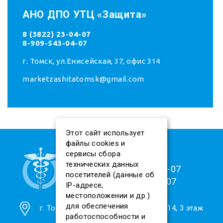
АНО ДПО УТЦ «Защита»
8 (3822) 23-04-07
8-909-543-04-07
г. Томск, ул.Енисейская, 37, офис 314
marketzashitatomsk@gmail.com
Этот сайт использует
файлы cookies и
сервисы сбора
технических данных
8 (909) 543-04-07
посетителей (данные об
8(3822)23-04-07
IP-адресе,
местоположении и др.)
для обеспечения
г. Томск, ул. Енисейская, 37, офис 314, 3 этаж
работоспособности и