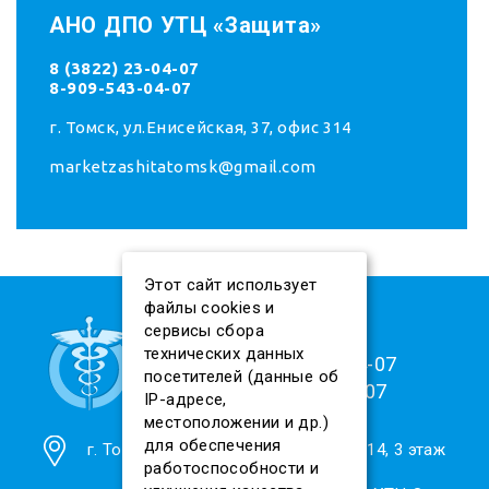
АНО ДПО УТЦ «Защита»
8 (3822) 23-04-07
8-909-543-04-07
г. Томск, ул.Енисейская, 37, офис 314
marketzashitatomsk@gmail.com
Этот сайт использует
файлы cookies и
сервисы сбора
технических данных
8 (909) 543-04-07
посетителей (данные об
8(3822)23-04-07
IP-адресе,
местоположении и др.)
для обеспечения
г. Томск, ул. Енисейская, 37, офис 314, 3 этаж
работоспособности и